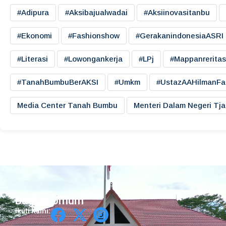
#adipura
#aksibajualwadai
#aksiinovasitanbu
#ekonomi
#fashionshow
#gerakanindonesiaASRI
#literasi
#lowongankerja
#LPj
#mappanreritas
#TanahBumbuBerAKSI
#umkm
#UstazAAHilmanFa
Media Center Tanah Bumbu
Menteri Dalam Negeri Tj
Bagian Umum
Ikuti Kami: