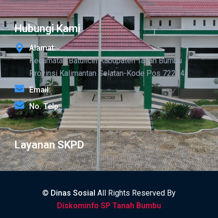
Hubungi Kami
Alamat:
Kecamatan Batulicin Kabupaten Tanah Bumbu
Provinsi Kalimantan Selatan-Kode Pos 72214
Email:
No. Telp:
Layanan SKPD
©
Dinas Sosial
All Rights Reserved By
Diskominfo SP Tanah Bumbu