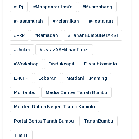
#LPj
#mappanreritasi'e
#musrenbang
#pasarmurah
#pelantikan
#pestalaut
#pkk
#ramadan
#TanahBumbuBerAKSI
#umkm
#UstazAAHilmanFauzi
#workshop
Disdukcapil
Dishubkominfo
E-KTP
Lebaran
Mardani H.maming
Mc_tanbu
Media Center Tanah Bumbu
Menteri Dalam Negeri Tjahjo Kumolo
Portal Berita Tanah Bumbu
TanahBumbu
Tim IT