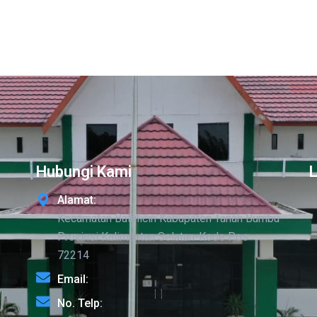
Hubungi Kami
Alamat:
Kecamatan Batulicin Kabupaten Tanah Bumbu
Provinsi Kalimantan Selatan-Kode Pos
72214
Email:
No. Telp: