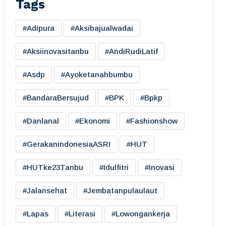
Tags
#adipura
#aksibajualwadai
#aksiinovasitanbu
#AndiRudiLatif
#asdp
#ayoketanahbumbu
#BandaraBersujud
#BPK
#bpkp
#danlanal
#ekonomi
#fashionshow
#gerakanindonesiaASRI
#HUT
#HUTke23Tanbu
#idulfitri
#inovasi
#jalansehat
#jembatanpulaulaut
#lapas
#literasi
#lowongankerja