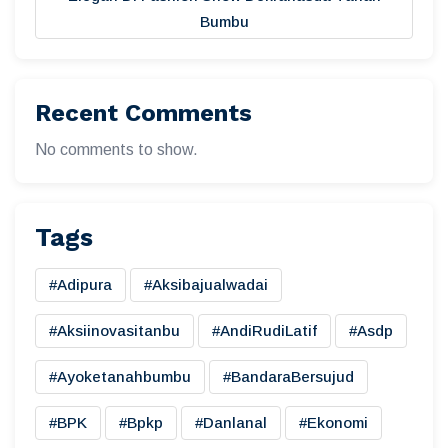
Bumbu
Recent Comments
No comments to show.
Tags
#adipura
#aksibajualwadai
#aksiinovasitanbu
#AndiRudiLatif
#asdp
#ayoketanahbumbu
#BandaraBersujud
#BPK
#bpkp
#danlanal
#ekonomi