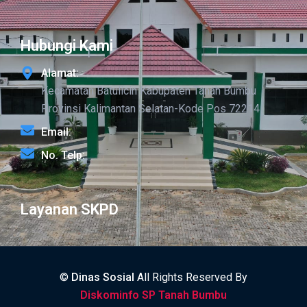
Hubungi Kami
Alamat:
Kecamatan Batulicin Kabupaten Tanah Bumbu
Provinsi Kalimantan Selatan-Kode Pos 72214
Email:
No. Telp:
Layanan SKPD
©
Dinas Sosial
All Rights Reserved By
Diskominfo SP Tanah Bumbu