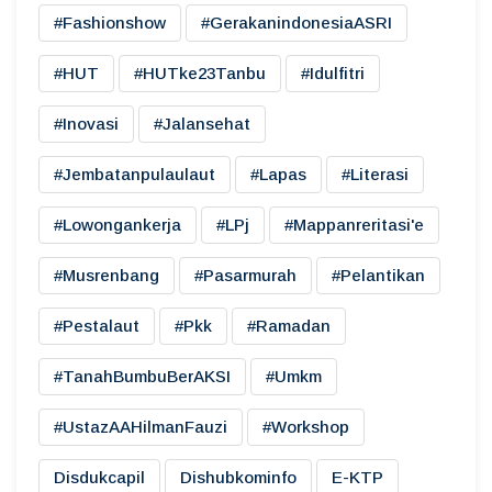
#fashionshow
#gerakanindonesiaASRI
#HUT
#HUTke23Tanbu
#idulfitri
#inovasi
#jalansehat
#jembatanpulaulaut
#lapas
#literasi
#lowongankerja
#LPj
#mappanreritasi'e
#musrenbang
#pasarmurah
#pelantikan
#pestalaut
#pkk
#ramadan
#TanahBumbuBerAKSI
#umkm
#UstazAAHilmanFauzi
#workshop
Disdukcapil
Dishubkominfo
E-KTP