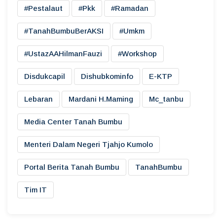
#pestalaut
#pkk
#ramadan
#TanahBumbuBerAKSI
#umkm
#UstazAAHilmanFauzi
#workshop
Disdukcapil
Dishubkominfo
E-KTP
Lebaran
Mardani H.maming
Mc_tanbu
Media Center Tanah Bumbu
Menteri Dalam Negeri Tjahjo Kumolo
Portal Berita Tanah Bumbu
TanahBumbu
Tim IT