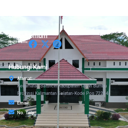
Bagian Umum
Ikuti Kami:
Hubungi Kami
Alamat:
Kecamatan Batulicin Kabupaten Tanah Bumbu
Provinsi Kalimantan Selatan-Kode Pos 72214
Email:
No. Telp: