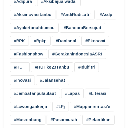
#adipura
#aksibajualwadai
#aksiinovasitanbu
#AndiRudiLatif
#asdp
#ayoketanahbumbu
#BandaraBersujud
#BPK
#bpkp
#danlanal
#ekonomi
#fashionshow
#gerakanindonesiaASRI
#HUT
#HUTke23Tanbu
#idulfitri
#inovasi
#jalansehat
#jembatanpulaulaut
#lapas
#literasi
#lowongankerja
#LPj
#mappanreritasi'e
#musrenbang
#pasarmurah
#pelantikan