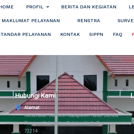
HOME
PROFIL
BERITA DAN KEGIATAN
L
MAKLUMAT PELAYANAN
RENSTRA
SURVE
STANDAR PELAYANAN
KONTAK
SIPPN
FAQ
Hubungi Kami
Alamat:
Kecamatan Batulicin Kabupaten Tanah Bumbu
Provinsi Kalimantan Selatan-Kode Pos
72214