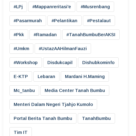
#LPj
#mappanreritasi'e
#musrenbang
#pasarmurah
#pelantikan
#pestalaut
#pkk
#ramadan
#TanahBumbuBerAKSI
#umkm
#UstazAAHilmanFauzi
#workshop
Disdukcapil
Dishubkominfo
E-KTP
Lebaran
Mardani H.maming
Mc_tanbu
Media Center Tanah Bumbu
Menteri Dalam Negeri Tjahjo Kumolo
Portal Berita Tanah Bumbu
TanahBumbu
Tim IT