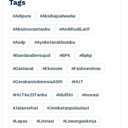
Tags
#adipura
#aksibajualwadai
#aksiinovasitanbu
#AndiRudiLatif
#asdp
#ayoketanahbumbu
#BandaraBersujud
#BPK
#bpkp
#danlanal
#ekonomi
#fashionshow
#gerakanindonesiaASRI
#HUT
#HUTke23Tanbu
#idulfitri
#inovasi
#jalansehat
#jembatanpulaulaut
#lapas
#literasi
#lowongankerja