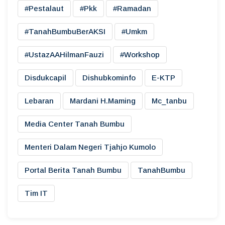
#pestalaut
#pkk
#ramadan
#TanahBumbuBerAKSI
#umkm
#UstazAAHilmanFauzi
#workshop
Disdukcapil
Dishubkominfo
E-KTP
Lebaran
Mardani H.maming
Mc_tanbu
Media Center Tanah Bumbu
Menteri Dalam Negeri Tjahjo Kumolo
Portal Berita Tanah Bumbu
TanahBumbu
Tim IT