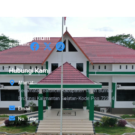
Bagian Umum
Ikuti Kami:
Hubungi Kami
Alamat:
Kecamatan Batulicin Kabupaten Tanah Bumbu
Provinsi Kalimantan Selatan-Kode Pos 72214
Email:
No. Telp: