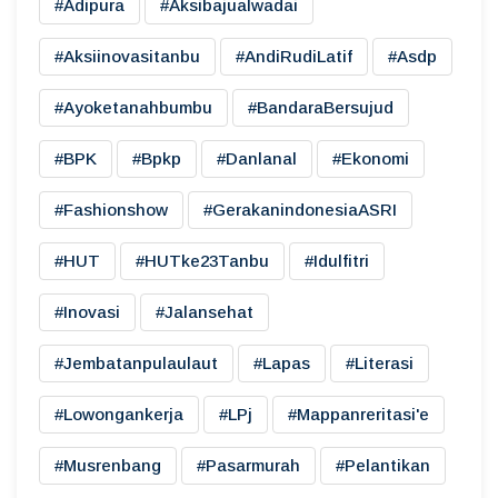
#adipura
#aksibajualwadai
#aksiinovasitanbu
#AndiRudiLatif
#asdp
#ayoketanahbumbu
#BandaraBersujud
#BPK
#bpkp
#danlanal
#ekonomi
#fashionshow
#gerakanindonesiaASRI
#HUT
#HUTke23Tanbu
#idulfitri
#inovasi
#jalansehat
#jembatanpulaulaut
#lapas
#literasi
#lowongankerja
#LPj
#mappanreritasi'e
#musrenbang
#pasarmurah
#pelantikan