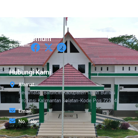
Bagian Umum
Ikuti Kami:
Hubungi Kami
Alamat:
Kecamatan Batulicin Kabupaten Tanah Bumbu
Provinsi Kalimantan Selatan-Kode Pos 72214
Email:
No. Telp: