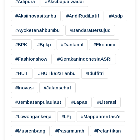
#adipura
#aksibajualwadai
#aksiinovasitanbu
#AndiRudiLatif
#asdp
#ayoketanahbumbu
#BandaraBersujud
#BPK
#bpkp
#danlanal
#ekonomi
#fashionshow
#gerakanindonesiaASRI
#HUT
#HUTke23Tanbu
#idulfitri
#inovasi
#jalansehat
#jembatanpulaulaut
#lapas
#literasi
#lowongankerja
#LPj
#mappanreritasi'e
#musrenbang
#pasarmurah
#pelantikan