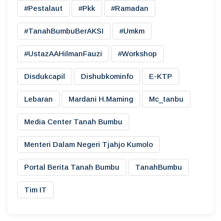
#pestalaut
#pkk
#ramadan
#TanahBumbuBerAKSI
#umkm
#UstazAAHilmanFauzi
#workshop
Disdukcapil
Dishubkominfo
E-KTP
Lebaran
Mardani H.maming
Mc_tanbu
Media Center Tanah Bumbu
Menteri Dalam Negeri Tjahjo Kumolo
Portal Berita Tanah Bumbu
TanahBumbu
Tim IT