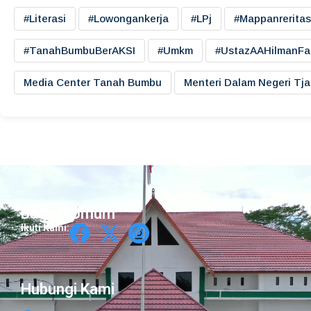
#literasi
#lowongankerja
#LPj
#mappanreritas
#TanahBumbuBerAKSI
#umkm
#UstazAAHilmanFa
Media Center Tanah Bumbu
Menteri Dalam Negeri Tj
Bagian Umum
Ikuti Kami:
Hubungi Kami