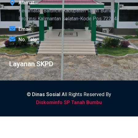
Alamat:
Kecamatan Batulicin Kabupaten Tanah Bumbu
Provinsi Kalimantan Selatan-Kode Pos 72214
Email:
No. Telp:
Layanan SKPD
©
Dinas Sosial
All Rights Reserved By
Diskominfo SP Tanah Bumbu