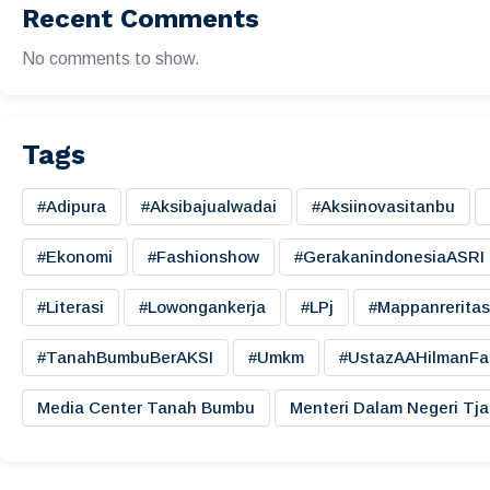
Recent Comments
No comments to show.
Tags
#adipura
#aksibajualwadai
#aksiinovasitanbu
#ekonomi
#fashionshow
#gerakanindonesiaASRI
#literasi
#lowongankerja
#LPj
#mappanreritas
#TanahBumbuBerAKSI
#umkm
#UstazAAHilmanFa
Media Center Tanah Bumbu
Menteri Dalam Negeri Tj