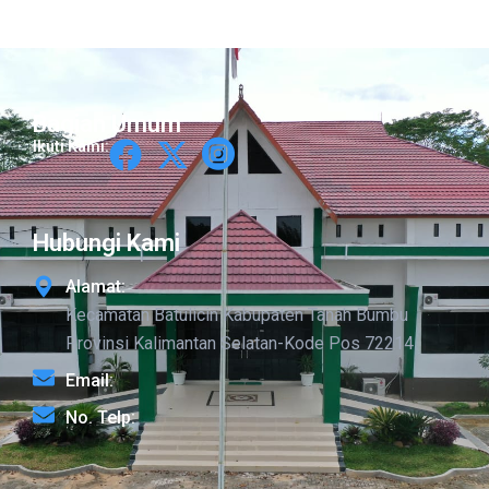
Bagian Umum
Ikuti Kami:
Hubungi Kami
Alamat:
Kecamatan Batulicin Kabupaten Tanah Bumbu
Provinsi Kalimantan Selatan-Kode Pos 72214
Email:
No. Telp: