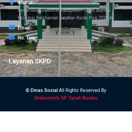
Alamat:
Kecamatan Batulicin Kabupaten Tanah Bumbu
Provinsi Kalimantan Selatan-Kode Pos 72214
Email:
No. Telp:
Layanan SKPD
©
Dinas Sosial
All Rights Reserved By
Diskominfo SP Tanah Bumbu