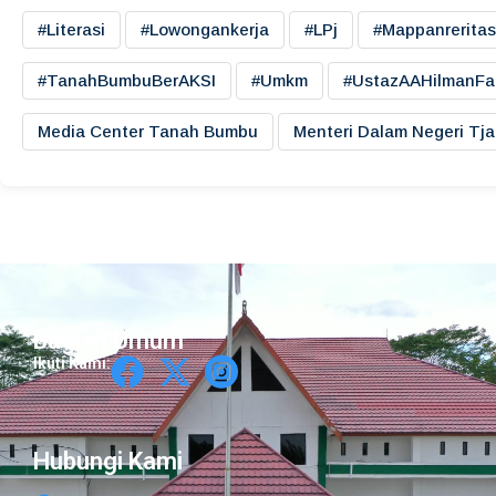
#literasi
#lowongankerja
#LPj
#mappanreritas
#TanahBumbuBerAKSI
#umkm
#UstazAAHilmanFa
Media Center Tanah Bumbu
Menteri Dalam Negeri Tj
Bagian Umum
Ikuti Kami:
Hubungi Kami