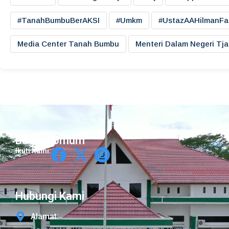
#TanahBumbuBerAKSI
#umkm
#UstazAAHilmanFa
Media Center Tanah Bumbu
Menteri Dalam Negeri Tj
Bagian Umum
Ikuti Kami:
Hubungi Kami
Alamat: