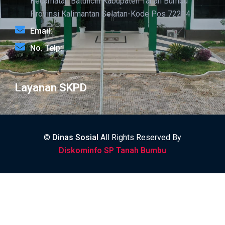
Kecamatan Batulicin Kabupaten Tanah Bumbu
Provinsi Kalimantan Selatan-Kode Pos 72214
Email:
No. Telp:
Layanan SKPD
©
Dinas Sosial
All Rights Reserved By
Diskominfo SP Tanah Bumbu