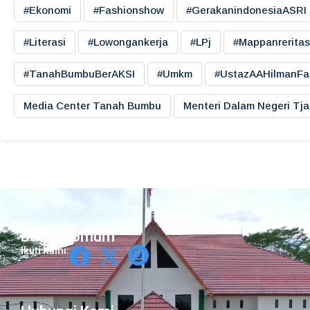
#ekonomi
#fashionshow
#gerakanindonesiaASRI
#literasi
#lowongankerja
#LPj
#mappanreritas
#TanahBumbuBerAKSI
#umkm
#UstazAAHilmanFa
Media Center Tanah Bumbu
Menteri Dalam Negeri Tj
Bagian Umum
Ikuti Kami: