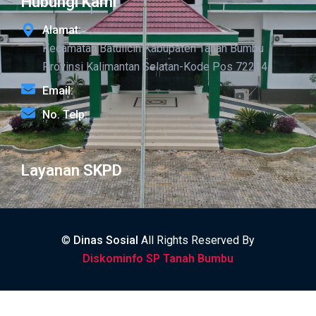
Hubungi Kami
Alamat:
Kecamatan Batulicin Kabupaten Tanah Bumbu
Provinsi Kalimantan Selatan-Kode Pos 72214
Email:
No. Telp:
Layanan SKPD
©
Dinas Sosial
All Rights Reserved By
Diskominfo SP Tanah Bumbu