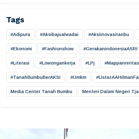
Tags
#adipura
#aksibajualwadai
#aksiinovasitanbu
#ekonomi
#fashionshow
#gerakanindonesiaASRI
#literasi
#lowongankerja
#LPj
#mappanreritas
#TanahBumbuBerAKSI
#umkm
#UstazAAHilmanFa
Media Center Tanah Bumbu
Menteri Dalam Negeri Tj