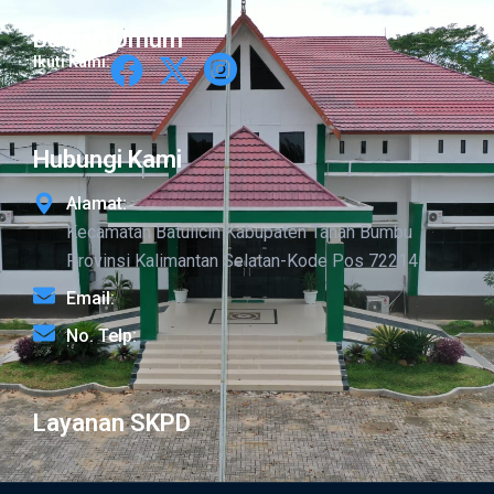
Bagian Umum
Ikuti Kami:
Hubungi Kami
Alamat:
Kecamatan Batulicin Kabupaten Tanah Bumbu
Provinsi Kalimantan Selatan-Kode Pos 72214
Email:
No. Telp:
Layanan SKPD