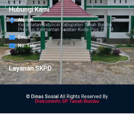
Hubungi Kami
Alamat:
Kecamatan Batulicin Kabupaten Tanah Bumbu
Provinsi Kalimantan Selatan-Kode Pos 72214
Email:
No. Telp:
Layanan SKPD
©
Dinas Sosial
All Rights Reserved By
Diskominfo SP Tanah Bumbu