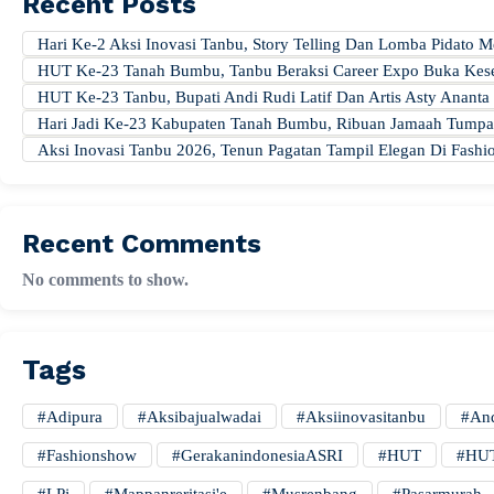
Recent Posts
Hari Ke-2 Aksi Inovasi Tanbu, Story Telling Dan Lomba Pidat
HUT Ke-23 Tanah Bumbu, Tanbu Beraksi Career Expo Buka Kese
HUT Ke-23 Tanbu, Bupati Andi Rudi Latif Dan Artis Asty Ananta 
Hari Jadi Ke-23 Kabupaten Tanah Bumbu, Ribuan Jamaah Tumpah
Aksi Inovasi Tanbu 2026, Tenun Pagatan Tampil Elegan Di Fas
Recent Comments
No comments to show.
Tags
#adipura
#aksibajualwadai
#aksiinovasitanbu
#And
#fashionshow
#gerakanindonesiaASRI
#HUT
#HUT
#LPj
#mappanreritasi'e
#musrenbang
#pasarmurah