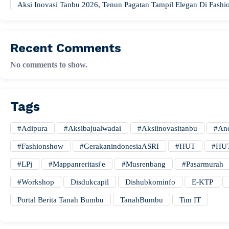
Aksi Inovasi Tanbu 2026, Tenun Pagatan Tampil Elegan Di Fas
Recent Comments
No comments to show.
Tags
#adipura
#aksibajualwadai
#aksiinovasitanbu
#And
#fashionshow
#gerakanindonesiaASRI
#HUT
#HUT
#LPj
#mappanreritasi'e
#musrenbang
#pasarmurah
#workshop
Disdukcapil
Dishubkominfo
E-KTP
Portal Berita Tanah Bumbu
TanahBumbu
Tim IT