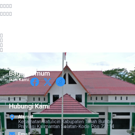
Bagian Umum
Ikuti Kami:
Hubungi Kami
Alamat:
Kecamatan Batulicin Kabupaten Tanah Bumbu
Provinsi Kalimantan Selatan-Kode Pos 72214
Email: