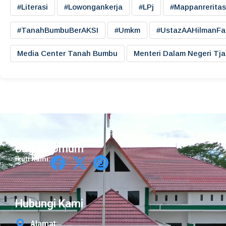
#literasi
#lowongankerja
#LPj
#mappanreritas
#TanahBumbuBerAKSI
#umkm
#UstazAAHilmanFa
Media Center Tanah Bumbu
Menteri Dalam Negeri Tj
Bagian Umum
Ikuti Kami:
Hubungi Kami
Alamat: