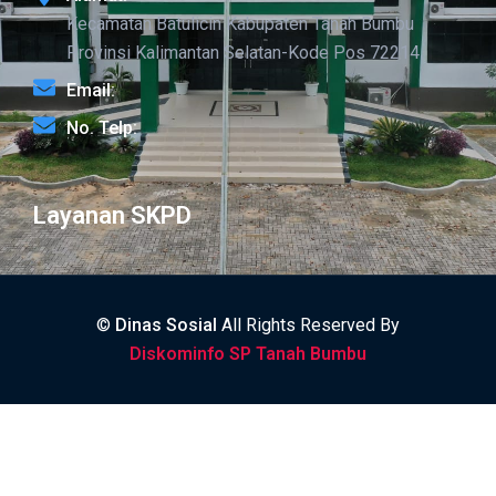
Kecamatan Batulicin Kabupaten Tanah Bumbu
Provinsi Kalimantan Selatan-Kode Pos 72214
Email:
No. Telp:
Layanan SKPD
©
Dinas Sosial
All Rights Reserved By
Diskominfo SP Tanah Bumbu