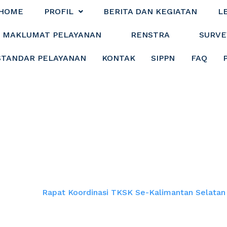
HOME
PROFIL
BERITA DAN KEGIATAN
L
MAKLUMAT PELAYANAN
RENSTRA
SURVE
STANDAR PELAYANAN
KONTAK
SIPPN
FAQ
asi TKSK Se-Kali
Home
Rapat Koordinasi TKSK Se-Kalimantan Selatan