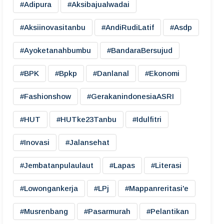
#adipura
#aksibajualwadai
#aksiinovasitanbu
#AndiRudiLatif
#asdp
#ayoketanahbumbu
#BandaraBersujud
#BPK
#bpkp
#danlanal
#ekonomi
#fashionshow
#gerakanindonesiaASRI
#HUT
#HUTke23Tanbu
#idulfitri
#inovasi
#jalansehat
#jembatanpulaulaut
#lapas
#literasi
#lowongankerja
#LPj
#mappanreritasi'e
#musrenbang
#pasarmurah
#pelantikan