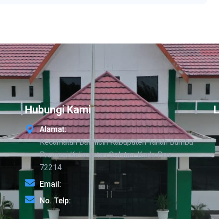
Hubungi Kami
Alamat:
Kecamatan Batulicin Kabupaten Tanah Bumbu
Provinsi Kalimantan Selatan-Kode Pos
72214
Email:
No. Telp: