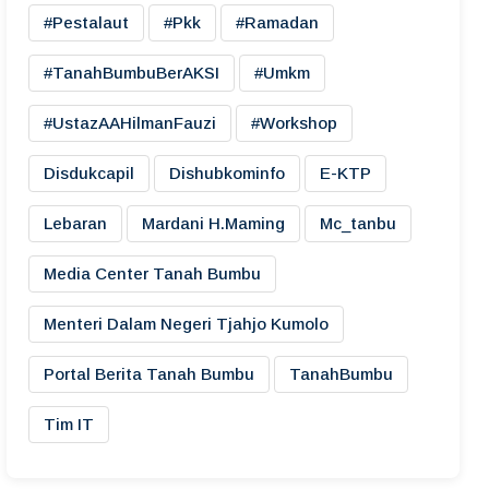
#pestalaut
#pkk
#ramadan
#TanahBumbuBerAKSI
#umkm
#UstazAAHilmanFauzi
#workshop
Disdukcapil
Dishubkominfo
E-KTP
Lebaran
Mardani H.maming
Mc_tanbu
Media Center Tanah Bumbu
Menteri Dalam Negeri Tjahjo Kumolo
Portal Berita Tanah Bumbu
TanahBumbu
Tim IT