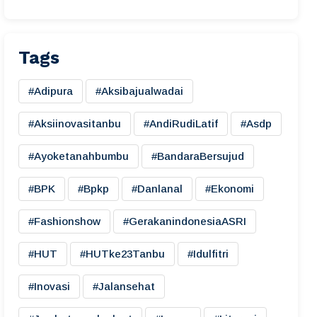
Tags
#adipura
#aksibajualwadai
#aksiinovasitanbu
#AndiRudiLatif
#asdp
#ayoketanahbumbu
#BandaraBersujud
#BPK
#bpkp
#danlanal
#ekonomi
#fashionshow
#gerakanindonesiaASRI
#HUT
#HUTke23Tanbu
#idulfitri
#inovasi
#jalansehat