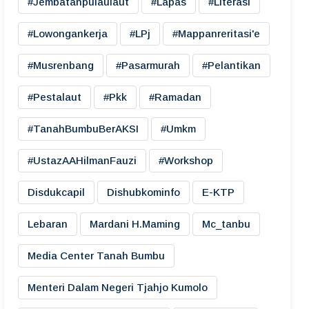
#jembatanpulaulaut
#lapas
#literasi
#lowongankerja
#LPj
#mappanreritasi'e
#musrenbang
#pasarmurah
#pelantikan
#pestalaut
#pkk
#ramadan
#TanahBumbuBerAKSI
#umkm
#UstazAAHilmanFauzi
#workshop
Disdukcapil
Dishubkominfo
E-KTP
Lebaran
Mardani H.maming
Mc_tanbu
Media Center Tanah Bumbu
Menteri Dalam Negeri Tjahjo Kumolo