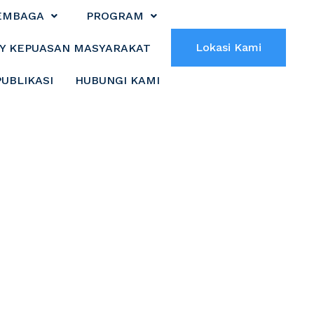
EMBAGA
PROGRAM
Lokasi Kami
Y KEPUASAN MASYARAKAT
PUBLIKASI
HUBUNGI KAMI
tugas Admin PPID
si, Informatika,
dian