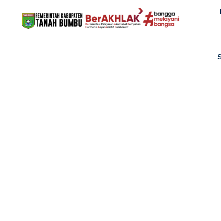
Rakor Monitorin
dan SP4N Lapor 
Sta