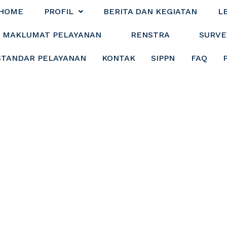
HOME
PROFIL
BERITA DAN KEGIATAN
L
MAKLUMAT PELAYANAN
RENSTRA
SURVE
STANDAR PELAYANAN
KONTAK
SIPPN
FAQ
g dan Evaluasi Pe
di Dinas Komunika
tistik dan Persan