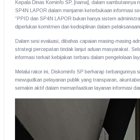
Kepala Dinas Kominfo SP, [nama], dalam sambutannya m
SP4N LAPOR dalam menjamin keterbukaan informasi ser
“PPID dan SP4N LAPOR bukan hanya sistem administratif
diperlukan komitmen dan kedisiplinan dalam pelaksanaanny
Dalam sesi evaluasi, dibahas capaian masing-masing adm
strategi percepatan tindak lanjut aduan masyarakat. Sel
informasi terkait kebijakan terbaru dalam pengelolaan la
Melalui rakor ini, Diskominfo SP berharap terbangunnya s
mewujudkan pelayanan publik yang transparan, akuntabel
semakin aktif dalam memanfaatkan layanan informasi dan