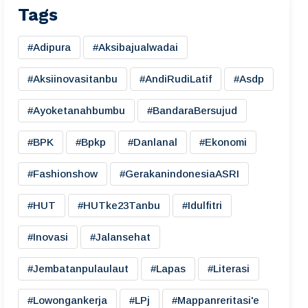
Tags
#adipura
#aksibajualwadai
#aksiinovasitanbu
#AndiRudiLatif
#asdp
#ayoketanahbumbu
#BandaraBersujud
#BPK
#bpkp
#danlanal
#ekonomi
#fashionshow
#gerakanindonesiaASRI
#HUT
#HUTke23Tanbu
#idulfitri
#inovasi
#jalansehat
#jembatanpulaulaut
#lapas
#literasi
#lowongankerja
#LPj
#mappanreritasi'e