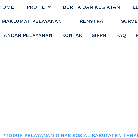
HOME
PROFIL
BERITA DAN KEGIATAN
L
MAKLUMAT PELAYANAN
RENSTRA
SURVE
STANDAR PELAYANAN
KONTAK
SIPPN
FAQ
ANAN DINAS SOS
TANAH BUMBU
PRODUK PELAYANAN DINAS SOSIAL KABUPATEN TAN