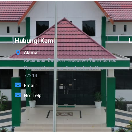
Hubungi Kami
Alamat:
Kecamatan Batulicin Kabupaten Tanah Bumbu
Provinsi Kalimantan Selatan-Kode Pos
72214
Email:
No. Telp: