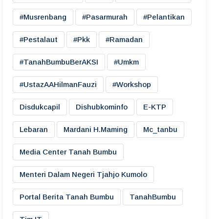
#musrenbang
#pasarmurah
#pelantikan
#pestalaut
#pkk
#ramadan
#TanahBumbuBerAKSI
#umkm
#UstazAAHilmanFauzi
#workshop
Disdukcapil
Dishubkominfo
E-KTP
Lebaran
Mardani H.maming
Mc_tanbu
Media Center Tanah Bumbu
Menteri Dalam Negeri Tjahjo Kumolo
Portal Berita Tanah Bumbu
TanahBumbu