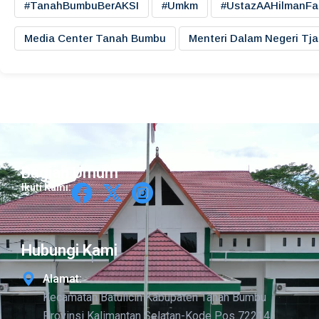
#TanahBumbuBerAKSI
#umkm
#UstazAAHilmanFa
Media Center Tanah Bumbu
Menteri Dalam Negeri Tj
Bagian Umum
Ikuti Kami:
Hubungi Kami
Alamat:
Kecamatan Batulicin Kabupaten Tanah Bumbu
Provinsi Kalimantan Selatan-Kode Pos 72214