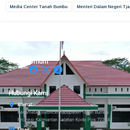
Media Center Tanah Bumbu
Menteri Dalam Negeri Tj
Bagian Umum
Ikuti Kami:
Hubungi Kami
Alamat:
Kecamatan Batulicin Kabupaten Tanah Bumbu
Provinsi Kalimantan Selatan-Kode Pos 72214
Email: