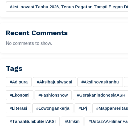
Aksi Inovasi Tanbu 2026, Tenun Pagatan Tampil Elegan
Recent Comments
No comments to show.
Tags
#adipura
#aksibajualwadai
#aksiinovasitanbu
#ekonomi
#fashionshow
#gerakanindonesiaASRI
#literasi
#lowongankerja
#LPj
#mappanreritas
#TanahBumbuBerAKSI
#umkm
#UstazAAHilmanFa