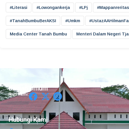
#literasi
#lowongankerja
#LPj
#mappanreritas
#TanahBumbuBerAKSI
#umkm
#UstazAAHilmanFa
Media Center Tanah Bumbu
Menteri Dalam Negeri Tj
Bagian Umum
Ikuti Kami:
Hubungi Kami