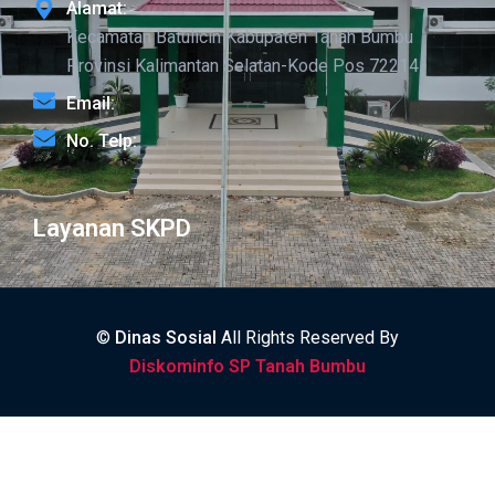
Alamat:
Kecamatan Batulicin Kabupaten Tanah Bumbu
Provinsi Kalimantan Selatan-Kode Pos 72214
Email:
No. Telp:
Layanan SKPD
©
Dinas Sosial
All Rights Reserved By
Diskominfo SP Tanah Bumbu