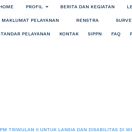
HOME
PROFIL
BERITA DAN KEGIATAN
L
MAKLUMAT PELAYANAN
RENSTRA
SURVE
STANDAR PELAYANAN
KONTAK
SIPPN
FAQ
PM TRIWULAN II
AS DI WILAYAH K
M TRIWULAN II UNTUK LANSIA DAN DISABILITAS DI W