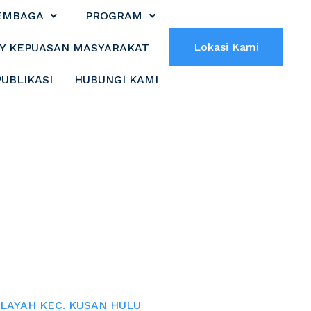
EMBAGA
PROGRAM
Lokasi Kami
Y KEPUASAN MASYARAKAT
PUBLIKASI
HUBUNGI KAMI
 UNTUK LANSIA
EC. KUSAN HULU
ILAYAH KEC. KUSAN HULU