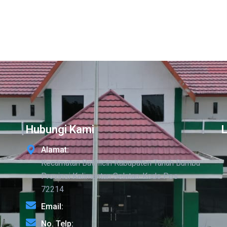
Hubungi Kami
Alamat:
Kecamatan Batulicin Kabupaten Tanah Bumbu
Provinsi Kalimantan Selatan-Kode Pos
72214
Email:
No. Telp: