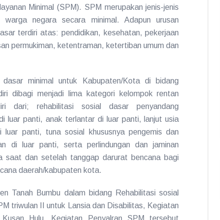
layanan Minimal (SPM). SPM merupakan jenis-jenis
p warga negara secara minimal. Adapun urusan
sar terdiri atas: pendidikan, kesehatan, pekerjaan
an permukiman, ketentraman, ketertiban umum dan
 dasar minimal untuk Kabupaten/Kota di bidang
diri dibagi menjadi lima kategori kelompok rentan
iri dari; rehabilitasi sosial dasar penyandang
 di luar panti, anak terlantar di luar panti, lanjut usia
di luar panti, tuna sosial khususnya pengemis dan
n di luar panti, serta perlindungan dan jaminan
a saat dan setelah tanggap darurat bencana bagi
cana daerah/kabupaten kota.
n Tanah Bumbu dalam bidang Rehabilitasi sosial
M triwulan II untuk Lansia dan Disabilitas, Kegiatan
n Kusan Hulu. Kegiatan Penyalran SPM tersebut