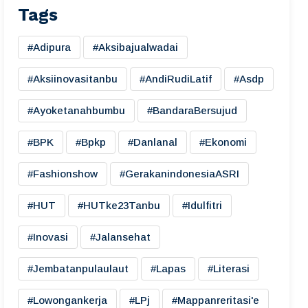
Tags
#adipura
#aksibajualwadai
#aksiinovasitanbu
#AndiRudiLatif
#asdp
#ayoketanahbumbu
#BandaraBersujud
#BPK
#bpkp
#danlanal
#ekonomi
#fashionshow
#gerakanindonesiaASRI
#HUT
#HUTke23Tanbu
#idulfitri
#inovasi
#jalansehat
#jembatanpulaulaut
#lapas
#literasi
#lowongankerja
#LPj
#mappanreritasi'e