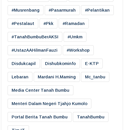
#musrenbang
#pasarmurah
#pelantikan
#pestalaut
#pkk
#ramadan
#TanahBumbuBerAKSI
#umkm
#UstazAAHilmanFauzi
#workshop
Disdukcapil
Dishubkominfo
E-KTP
Lebaran
Mardani H.maming
Mc_tanbu
Media Center Tanah Bumbu
Menteri Dalam Negeri Tjahjo Kumolo
Portal Berita Tanah Bumbu
TanahBumbu