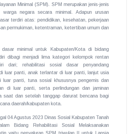
layanan Minimal (SPM). SPM merupakan jenis-jenis
p warga negara secara minimal. Adapun urusan
sar terdiri atas: pendidikan, kesehatan, pekerjaan
an permukiman, ketentraman, ketertiban umum dan
 dasar minimal untuk Kabupaten/Kota di bidang
diri dibagi menjadi lima kategori kelompok rentan
iri dari; rehabilitasi sosial dasar penyandang
 di luar panti, anak terlantar di luar panti, lanjut usia
di luar panti, tuna sosial khususnya pengemis dan
n di luar panti, serta perlindungan dan jaminan
a saat dan setelah tanggap darurat bencana bagi
cana daerah/kabupaten kota.
al 04 Agustus 2023 Dinas Sosial Kabupaten Tanah
lam Bidang Rehabilitasi Sosial Melaksanakan
utin yaitu penyaluran SPM triwulan II untuk Lansia