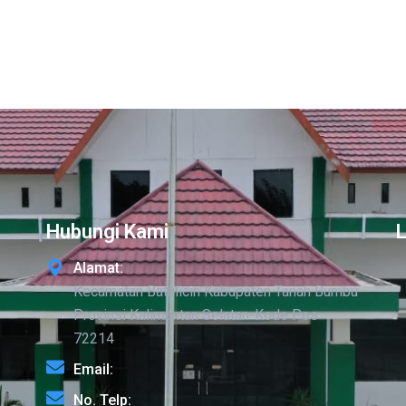
Hubungi Kami
Alamat:
Kecamatan Batulicin Kabupaten Tanah Bumbu
Provinsi Kalimantan Selatan-Kode Pos
72214
Email:
No. Telp: