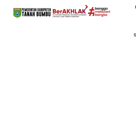
PENYALURAN
K
Home