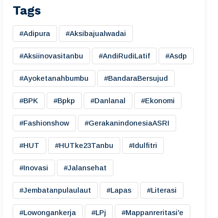
Tags
#adipura
#aksibajualwadai
#aksiinovasitanbu
#AndiRudiLatif
#asdp
#ayoketanahbumbu
#BandaraBersujud
#BPK
#bpkp
#danlanal
#ekonomi
#fashionshow
#gerakanindonesiaASRI
#HUT
#HUTke23Tanbu
#idulfitri
#inovasi
#jalansehat
#jembatanpulaulaut
#lapas
#literasi
#lowongankerja
#LPj
#mappanreritasi'e