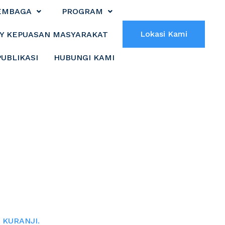
EMBAGA
PROGRAM
Lokasi Kami
Y KEPUASAN MASYARAKAT
PUBLIKASI
HUBUNGI KAMI
WULAN II DI
I.
 KURANJI.