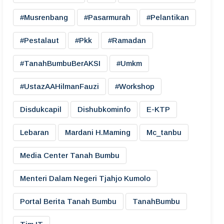
#musrenbang
#pasarmurah
#pelantikan
#pestalaut
#pkk
#ramadan
#TanahBumbuBerAKSI
#umkm
#UstazAAHilmanFauzi
#workshop
Disdukcapil
Dishubkominfo
E-KTP
Lebaran
Mardani H.maming
Mc_tanbu
Media Center Tanah Bumbu
Menteri Dalam Negeri Tjahjo Kumolo
Portal Berita Tanah Bumbu
TanahBumbu