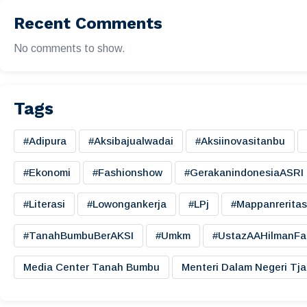
Recent Comments
No comments to show.
Tags
#adipura
#aksibajualwadai
#aksiinovasitanbu
#ekonomi
#fashionshow
#gerakanindonesiaASRI
#literasi
#lowongankerja
#LPj
#mappanreritas
#TanahBumbuBerAKSI
#umkm
#UstazAAHilmanFa
Media Center Tanah Bumbu
Menteri Dalam Negeri Tj