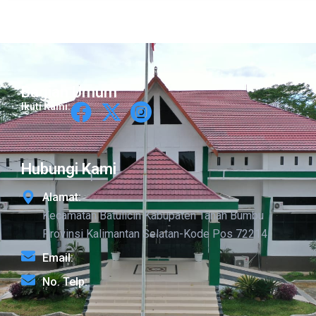
Bagian Umum
Ikuti Kami:
Hubungi Kami
Alamat:
Kecamatan Batulicin Kabupaten Tanah Bumbu
Provinsi Kalimantan Selatan-Kode Pos 72214
Email:
No. Telp: