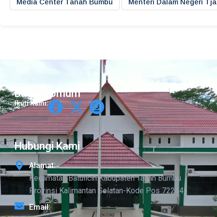
Media Center Tanah Bumbu
Menteri Dalam Negeri Tj
Bagian Umum
Ikuti Kami:
Hubungi Kami
Alamat:
Kecamatan Batulicin Kabupaten Tanah Bumbu
Provinsi Kalimantan Selatan-Kode Pos 72214
Email: