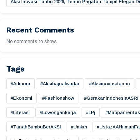
Aksi Inovasi Tanbu 2026, Tenun Pagatan Tampil Elegan
Recent Comments
No comments to show.
Tags
#adipura
#aksibajualwadai
#aksiinovasitanbu
#ekonomi
#fashionshow
#gerakanindonesiaASRI
#literasi
#lowongankerja
#LPj
#mappanreritas
#TanahBumbuBerAKSI
#umkm
#UstazAAHilmanFa