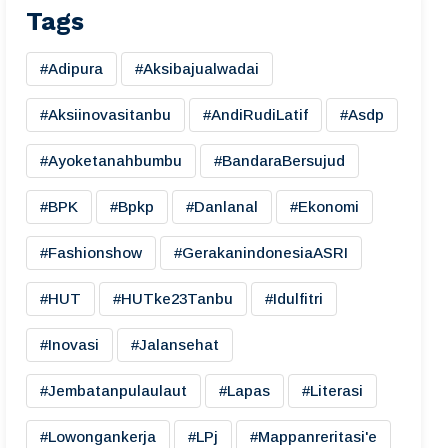
Tags
#adipura
#aksibajualwadai
#aksiinovasitanbu
#AndiRudiLatif
#asdp
#ayoketanahbumbu
#BandaraBersujud
#BPK
#bpkp
#danlanal
#ekonomi
#fashionshow
#gerakanindonesiaASRI
#HUT
#HUTke23Tanbu
#idulfitri
#inovasi
#jalansehat
#jembatanpulaulaut
#lapas
#literasi
#lowongankerja
#LPj
#mappanreritasi'e