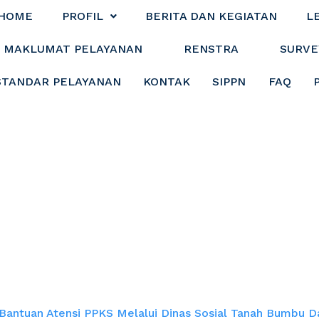
HOME
PROFIL
BERITA DAN KEGIATAN
L
MAKLUMAT PELAYANAN
RENSTRA
SURVE
STANDAR PELAYANAN
KONTAK
SIPPN
FAQ
ntuan Atensi PPKS
 Bumbu dan Kemen
Bantuan Atensi PPKS Melalui Dinas Sosial Tanah Bumbu D