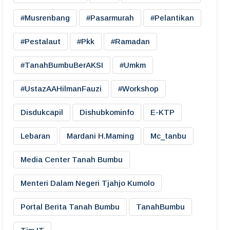
#musrenbang
#pasarmurah
#pelantikan
#pestalaut
#pkk
#ramadan
#TanahBumbuBerAKSI
#umkm
#UstazAAHilmanFauzi
#workshop
Disdukcapil
Dishubkominfo
E-KTP
Lebaran
Mardani H.maming
Mc_tanbu
Media Center Tanah Bumbu
Menteri Dalam Negeri Tjahjo Kumolo
Portal Berita Tanah Bumbu
TanahBumbu