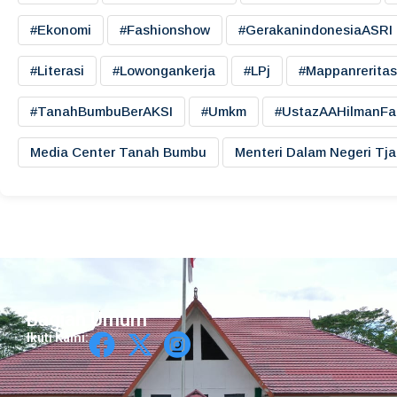
#ekonomi
#fashionshow
#gerakanindonesiaASRI
#literasi
#lowongankerja
#LPj
#mappanreritas
#TanahBumbuBerAKSI
#umkm
#UstazAAHilmanFa
Media Center Tanah Bumbu
Menteri Dalam Negeri Tj
Bagian Umum
Ikuti Kami: