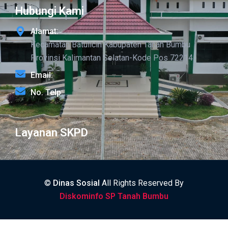
Hubungi Kami
Alamat:
Kecamatan Batulicin Kabupaten Tanah Bumbu
Provinsi Kalimantan Selatan-Kode Pos 72214
Email:
No. Telp:
Layanan SKPD
©
Dinas Sosial
All Rights Reserved By
Diskominfo SP Tanah Bumbu