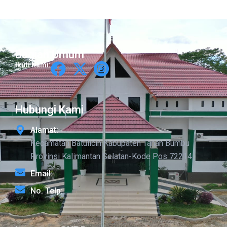
Bagian Umum
Ikuti Kami:
Hubungi Kami
Alamat:
Kecamatan Batulicin Kabupaten Tanah Bumbu
Provinsi Kalimantan Selatan-Kode Pos 72214
Email:
No. Telp: