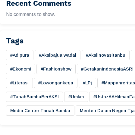
Recent Comments
No comments to show.
Tags
#adipura
#aksibajualwadai
#aksiinovasitanbu
#ekonomi
#fashionshow
#gerakanindonesiaASRI
#literasi
#lowongankerja
#LPj
#mappanreritas
#TanahBumbuBerAKSI
#umkm
#UstazAAHilmanFa
Media Center Tanah Bumbu
Menteri Dalam Negeri Tj