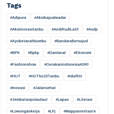
Tags
#adipura
#aksibajualwadai
#aksiinovasitanbu
#AndiRudiLatif
#asdp
#ayoketanahbumbu
#BandaraBersujud
#BPK
#bpkp
#danlanal
#ekonomi
#fashionshow
#gerakanindonesiaASRI
#HUT
#HUTke23Tanbu
#idulfitri
#inovasi
#jalansehat
#jembatanpulaulaut
#lapas
#literasi
#lowongankerja
#LPj
#mappanreritasi'e