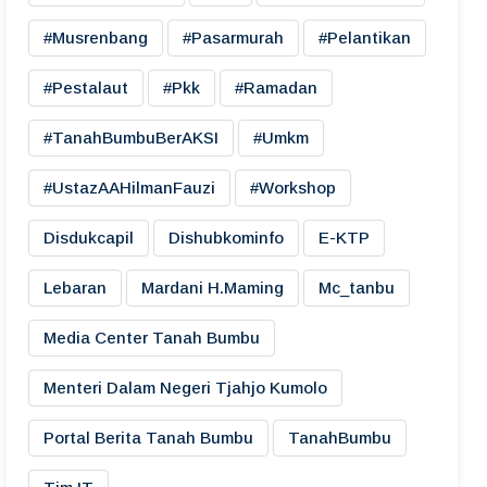
#musrenbang
#pasarmurah
#pelantikan
#pestalaut
#pkk
#ramadan
#TanahBumbuBerAKSI
#umkm
#UstazAAHilmanFauzi
#workshop
Disdukcapil
Dishubkominfo
E-KTP
Lebaran
Mardani H.maming
Mc_tanbu
Media Center Tanah Bumbu
Menteri Dalam Negeri Tjahjo Kumolo
Portal Berita Tanah Bumbu
TanahBumbu