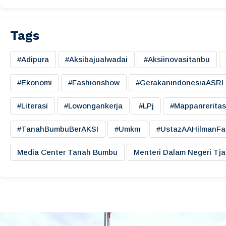
Tags
#adipura
#aksibajualwadai
#aksiinovasitanbu
#ekonomi
#fashionshow
#gerakanindonesiaASRI
#literasi
#lowongankerja
#LPj
#mappanreritas
#TanahBumbuBerAKSI
#umkm
#UstazAAHilmanFa
Media Center Tanah Bumbu
Menteri Dalam Negeri Tj