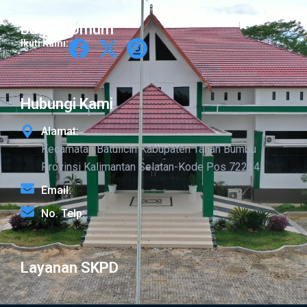
Bagian Umum
Ikuti Kami:
Hubungi Kami
Alamat:
Kecamatan Batulicin Kabupaten Tanah Bumbu
Provinsi Kalimantan Selatan-Kode Pos 72214
Email:
No. Telp:
Layanan SKPD