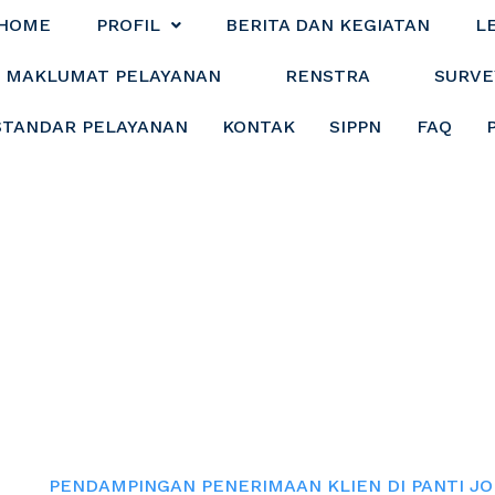
HOME
PROFIL
BERITA DAN KEGIATAN
L
MAKLUMAT PELAYANAN
RENSTRA
SURVE
STANDAR PELAYANAN
KONTAK
SIPPN
FAQ
N PENERIMAAN KL
JOMPO
me
PENDAMPINGAN PENERIMAAN KLIEN DI PANTI J