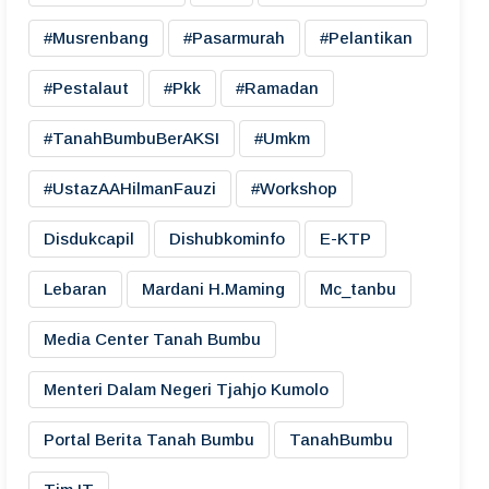
#musrenbang
#pasarmurah
#pelantikan
#pestalaut
#pkk
#ramadan
#TanahBumbuBerAKSI
#umkm
#UstazAAHilmanFauzi
#workshop
Disdukcapil
Dishubkominfo
E-KTP
Lebaran
Mardani H.maming
Mc_tanbu
Media Center Tanah Bumbu
Menteri Dalam Negeri Tjahjo Kumolo
Portal Berita Tanah Bumbu
TanahBumbu