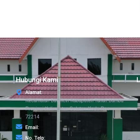
Hubungi Kami
Alamat:
Kecamatan Batulicin Kabupaten Tanah Bumbu
Provinsi Kalimantan Selatan-Kode Pos
72214
Email:
No. Telp: