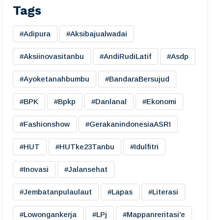
Tags
#adipura
#aksibajualwadai
#aksiinovasitanbu
#AndiRudiLatif
#asdp
#ayoketanahbumbu
#BandaraBersujud
#BPK
#bpkp
#danlanal
#ekonomi
#fashionshow
#gerakanindonesiaASRI
#HUT
#HUTke23Tanbu
#idulfitri
#inovasi
#jalansehat
#jembatanpulaulaut
#lapas
#literasi
#lowongankerja
#LPj
#mappanreritasi'e