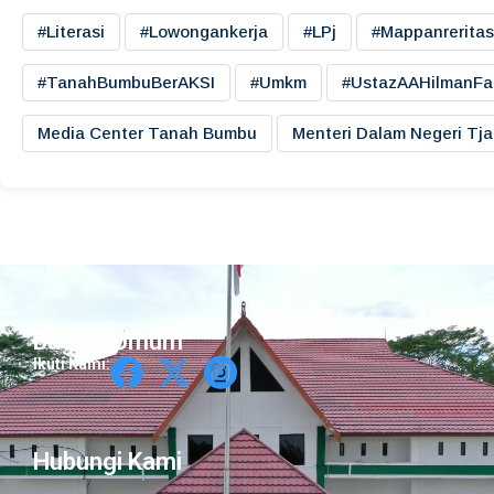
#literasi
#lowongankerja
#LPj
#mappanreritas
#TanahBumbuBerAKSI
#umkm
#UstazAAHilmanFa
Media Center Tanah Bumbu
Menteri Dalam Negeri Tj
Bagian Umum
Ikuti Kami:
Hubungi Kami