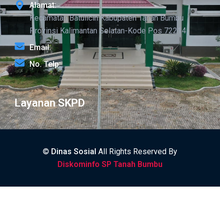
Alamat:
Kecamatan Batulicin Kabupaten Tanah Bumbu
Provinsi Kalimantan Selatan-Kode Pos 72214
Email:
No. Telp:
Layanan SKPD
©
Dinas Sosial
All Rights Reserved By
Diskominfo SP Tanah Bumbu