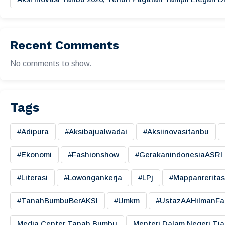
Recent Comments
No comments to show.
Tags
#adipura
#aksibajualwadai
#aksiinovasitanbu
#ekonomi
#fashionshow
#gerakanindonesiaASRI
#literasi
#lowongankerja
#LPj
#mappanreritas
#TanahBumbuBerAKSI
#umkm
#UstazAAHilmanFa
Media Center Tanah Bumbu
Menteri Dalam Negeri Tj