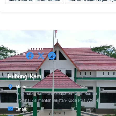
Bagian Umum
Ikuti Kami:
Hubungi Kami
Alamat:
Kecamatan Batulicin Kabupaten Tanah Bumbu
Provinsi Kalimantan Selatan-Kode Pos 72214
Email: