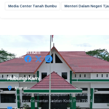
Media Center Tanah Bumbu
Menteri Dalam Negeri Tj
Bagian Umum
Ikuti Kami:
Hubungi Kami
Alamat:
Kecamatan Batulicin Kabupaten Tanah Bumbu
Provinsi Kalimantan Selatan-Kode Pos 72214