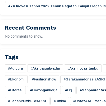
Aksi Inovasi Tanbu 2026, Tenun Pagatan Tampil Elegan
Recent Comments
No comments to show.
Tags
#adipura
#aksibajualwadai
#aksiinovasitanbu
#ekonomi
#fashionshow
#gerakanindonesiaASRI
#literasi
#lowongankerja
#LPj
#mappanreritas
#TanahBumbuBerAKSI
#umkm
#UstazAAHilmanFa