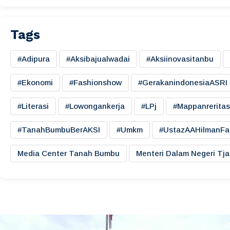
Tags
#adipura
#aksibajualwadai
#aksiinovasitanbu
#ekonomi
#fashionshow
#gerakanindonesiaASRI
#literasi
#lowongankerja
#LPj
#mappanreritas
#TanahBumbuBerAKSI
#umkm
#UstazAAHilmanFa
Media Center Tanah Bumbu
Menteri Dalam Negeri Tj