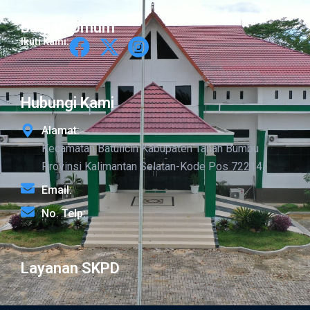
Bagian Umum
Ikuti Kami:
Hubungi Kami
Alamat:
Kecamatan Batulicin Kabupaten Tanah Bumbu
Provinsi Kalimantan Selatan-Kode Pos 72214
Email:
No. Telp:
Layanan SKPD