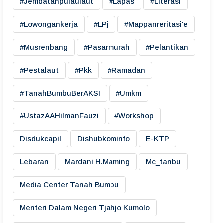
#jembatanpulaulaut
#lapas
#literasi
#lowongankerja
#LPj
#mappanreritasi'e
#musrenbang
#pasarmurah
#pelantikan
#pestalaut
#pkk
#ramadan
#TanahBumbuBerAKSI
#umkm
#UstazAAHilmanFauzi
#workshop
Disdukcapil
Dishubkominfo
E-KTP
Lebaran
Mardani H.maming
Mc_tanbu
Media Center Tanah Bumbu
Menteri Dalam Negeri Tjahjo Kumolo