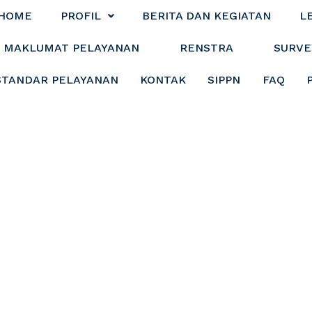
HOME
PROFIL
BERITA DAN KEGIATAN
L
MAKLUMAT PELAYANAN
RENSTRA
SURVE
STANDAR PELAYANAN
KONTAK
SIPPN
FAQ
Bumbu Umumkan 
 Jadi ke-23, Iswad
Tertinggi