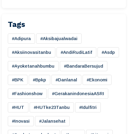
Tags
#adipura
#aksibajualwadai
#aksiinovasitanbu
#AndiRudiLatif
#asdp
#ayoketanahbumbu
#BandaraBersujud
#BPK
#bpkp
#danlanal
#ekonomi
#fashionshow
#gerakanindonesiaASRI
#HUT
#HUTke23Tanbu
#idulfitri
#inovasi
#jalansehat