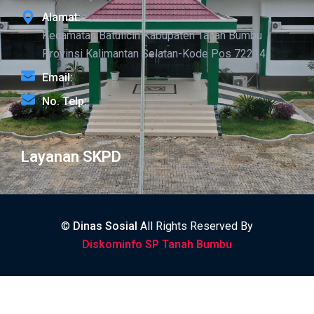
Alamat:
Kecamatan Batulicin Kabupaten Tanah Bumbu
Provinsi Kalimantan Selatan-Kode Pos 72214
Email:
No. Telp:
Layanan SKPD
©
Dinas Sosial
All Rights Reserved By
Diskominfo SP Tanah Bumbu