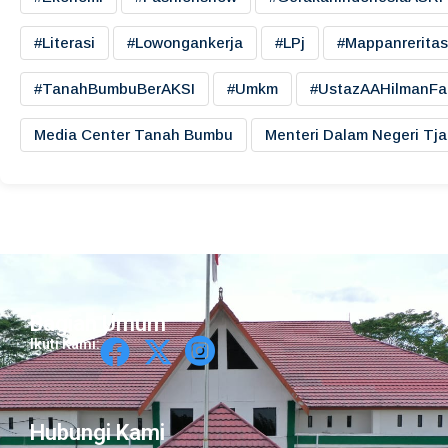
#literasi
#lowongankerja
#LPj
#mappanreritas
#TanahBumbuBerAKSI
#umkm
#UstazAAHilmanFa
Media Center Tanah Bumbu
Menteri Dalam Negeri Tj
Bagian Umum
Ikuti Kami:
Hubungi Kami