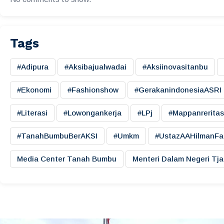
Tags
#adipura
#aksibajualwadai
#aksiinovasitanbu
#ekonomi
#fashionshow
#gerakanindonesiaASRI
#literasi
#lowongankerja
#LPj
#mappanreritas
#TanahBumbuBerAKSI
#umkm
#UstazAAHilmanFa
Media Center Tanah Bumbu
Menteri Dalam Negeri Tj