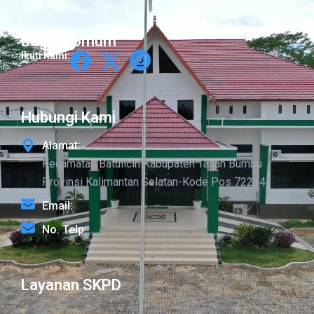
Bagian Umum
Ikuti Kami:
Hubungi Kami
Alamat:
Kecamatan Batulicin Kabupaten Tanah Bumbu
Provinsi Kalimantan Selatan-Kode Pos 72214
Email:
No. Telp:
Layanan SKPD