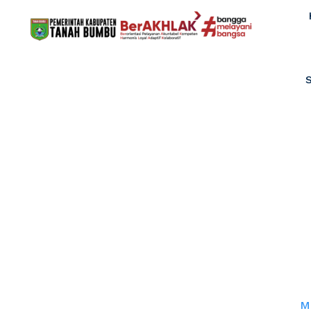
MELAKSANAKAN 
Home
M