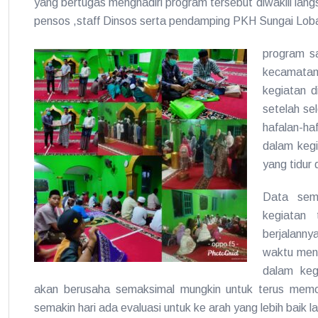
yang bertugas menghadiri program tersebut diwakili lang
pensos ,staff Dinsos serta pendamping PKH Sungai Lob
program sa
kecamatan
kegiatan d
setelah sel
hafalan-ha
dalam kegi
yang tidur 
Data sem
kegiatan
berjalann
waktu men
dalam keg
akan berusaha semaksimal mungkin untuk terus memoni
semakin hari ada evaluasi untuk ke arah yang lebih baik la