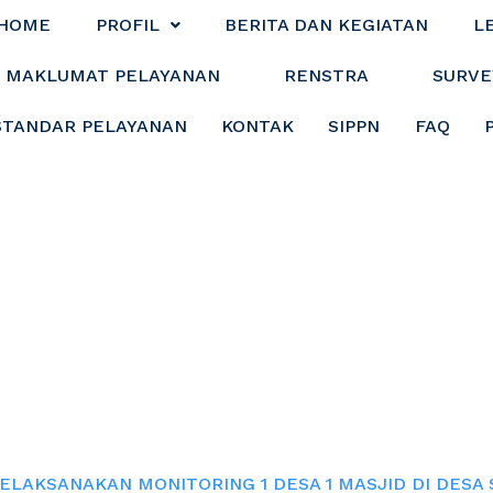
HOME
PROFIL
BERITA DAN KEGIATAN
L
MAKLUMAT PELAYANAN
RENSTRA
SURVE
STANDAR PELAYANAN
KONTAK
SIPPN
FAQ
MONITORING 1 DE
DESA SARI UTAM
ELAKSANAKAN MONITORING 1 DESA 1 MASJID DI DESA 