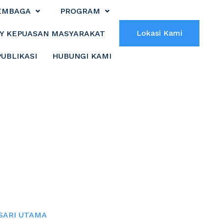
EMBAGA
PROGRAM
Lokasi Kami
Y KEPUASAN MASYARAKAT
PUBLIKASI
HUBUNGI KAMI
SA 1 MASJID DI
A
SARI UTAMA