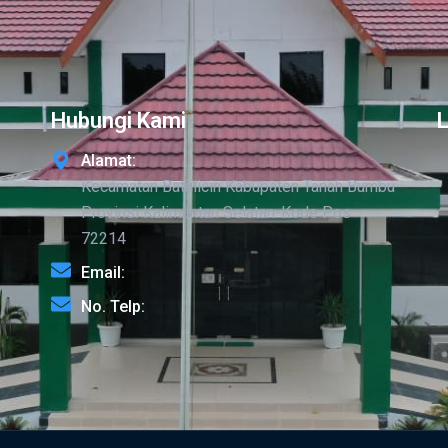
Hubungi Kami
Alamat:
Kecamatan Batulicin Kabupaten Tanah Bumbu
Provinsi Kalimantan Selatan-Kode Pos
72214
Email:
No. Telp: