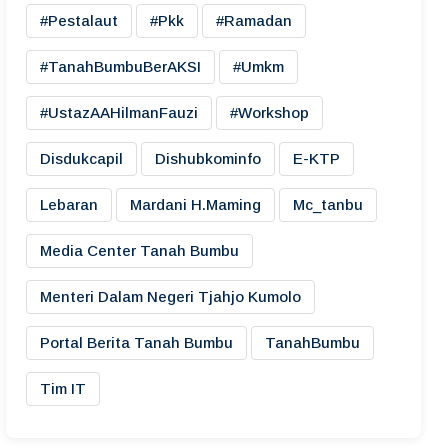
#pestalaut
#pkk
#ramadan
#TanahBumbuBerAKSI
#umkm
#UstazAAHilmanFauzi
#workshop
Disdukcapil
Dishubkominfo
E-KTP
Lebaran
Mardani H.maming
Mc_tanbu
Media Center Tanah Bumbu
Menteri Dalam Negeri Tjahjo Kumolo
Portal Berita Tanah Bumbu
TanahBumbu
Tim IT