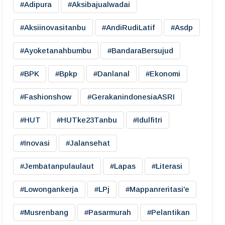
#adipura
#aksibajualwadai
#aksiinovasitanbu
#AndiRudiLatif
#asdp
#ayoketanahbumbu
#BandaraBersujud
#BPK
#bpkp
#danlanal
#ekonomi
#fashionshow
#gerakanindonesiaASRI
#HUT
#HUTke23Tanbu
#idulfitri
#inovasi
#jalansehat
#jembatanpulaulaut
#lapas
#literasi
#lowongankerja
#LPj
#mappanreritasi'e
#musrenbang
#pasarmurah
#pelantikan