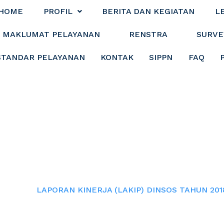
HOME
PROFIL
BERITA DAN KEGIATAN
L
MAKLUMAT PELAYANAN
RENSTRA
SURVE
STANDAR PELAYANAN
KONTAK
SIPPN
FAQ
RJA (LAKIP) DINS
Home
LAPORAN KINERJA (LAKIP) DINSOS TAHUN 201