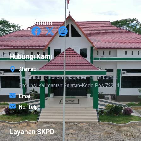
Bagian Umum
Ikuti Kami:
Hubungi Kami
Alamat:
Kecamatan Batulicin Kabupaten Tanah Bumbu
Provinsi Kalimantan Selatan-Kode Pos 72214
Email:
No. Telp:
Layanan SKPD