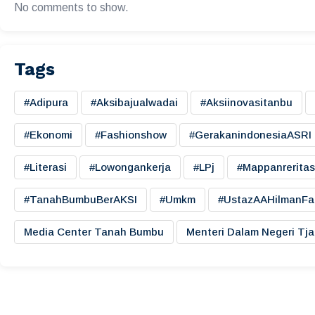
No comments to show.
Tags
#adipura
#aksibajualwadai
#aksiinovasitanbu
#ekonomi
#fashionshow
#gerakanindonesiaASRI
#literasi
#lowongankerja
#LPj
#mappanreritas
#TanahBumbuBerAKSI
#umkm
#UstazAAHilmanFa
Media Center Tanah Bumbu
Menteri Dalam Negeri Tj