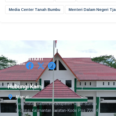
Media Center Tanah Bumbu
Menteri Dalam Negeri Tj
Bagian Umum
Ikuti Kami:
Hubungi Kami
Alamat:
Kecamatan Batulicin Kabupaten Tanah Bumbu
Provinsi Kalimantan Selatan-Kode Pos 72214