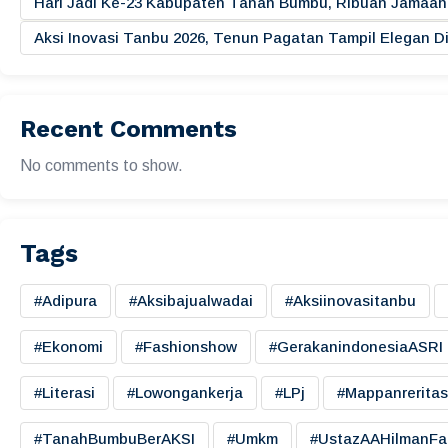
Hari Jadi Ke-23 Kabupaten Tanah Bumbu, Ribuan Jamaah 
Aksi Inovasi Tanbu 2026, Tenun Pagatan Tampil Elegan
Recent Comments
No comments to show.
Tags
#adipura
#aksibajualwadai
#aksiinovasitanbu
#ekonomi
#fashionshow
#gerakanindonesiaASRI
#literasi
#lowongankerja
#LPj
#mappanreritas
#TanahBumbuBerAKSI
#umkm
#UstazAAHilmanFa