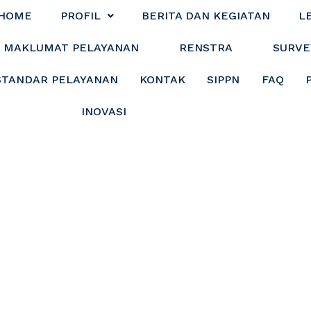
HOME
PROFIL
BERITA DAN KEGIATAN
L
MAKLUMAT PELAYANAN
RENSTRA
SURVE
STANDAR PELAYANAN
KONTAK
SIPPN
FAQ
INOVASI
 DI SATUI, DINSO
BANTUAN LOGISTI