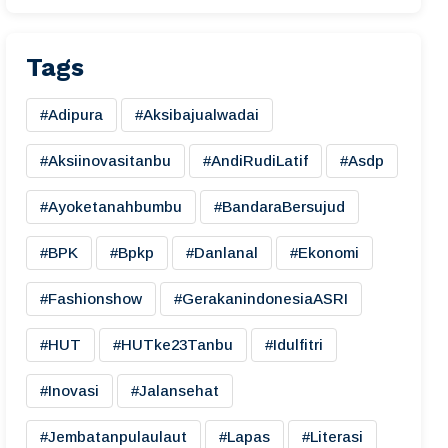
Tags
#adipura
#aksibajualwadai
#aksiinovasitanbu
#AndiRudiLatif
#asdp
#ayoketanahbumbu
#BandaraBersujud
#BPK
#bpkp
#danlanal
#ekonomi
#fashionshow
#gerakanindonesiaASRI
#HUT
#HUTke23Tanbu
#idulfitri
#inovasi
#jalansehat
#jembatanpulaulaut
#lapas
#literasi