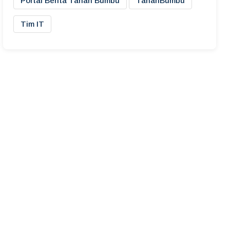
Portal Berita Tanah Bumbu
TanahBumbu
Tim IT