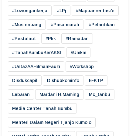
#lowongankerja
#LPj
#mappanreritasi'e
#musrenbang
#pasarmurah
#pelantikan
#pestalaut
#pkk
#ramadan
#TanahBumbuBerAKSI
#umkm
#UstazAAHilmanFauzi
#workshop
Disdukcapil
Dishubkominfo
E-KTP
Lebaran
Mardani H.maming
Mc_tanbu
Media Center Tanah Bumbu
Menteri Dalam Negeri Tjahjo Kumolo