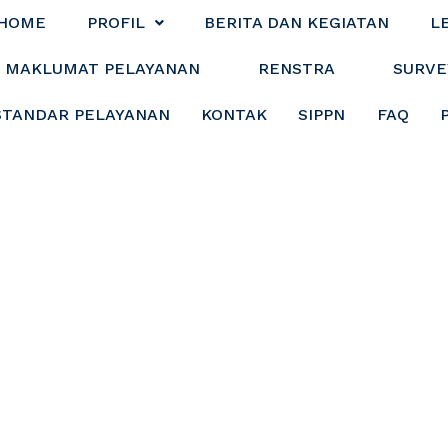
HOME
PROFIL
BERITA DAN KEGIATAN
L
MAKLUMAT PELAYANAN
RENSTRA
SURVE
STANDAR PELAYANAN
KONTAK
SIPPN
FAQ
T DAN PENYERAH
 DESA BARUGELA
KUSAN HILIR