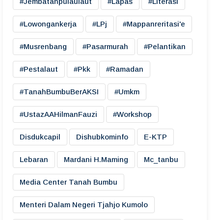
#jembatanpulaulaut
#lapas
#literasi
#lowongankerja
#LPj
#mappanreritasi'e
#musrenbang
#pasarmurah
#pelantikan
#pestalaut
#pkk
#ramadan
#TanahBumbuBerAKSI
#umkm
#UstazAAHilmanFauzi
#workshop
Disdukcapil
Dishubkominfo
E-KTP
Lebaran
Mardani H.maming
Mc_tanbu
Media Center Tanah Bumbu
Menteri Dalam Negeri Tjahjo Kumolo