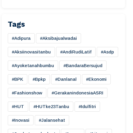
Tags
#adipura
#aksibajualwadai
#aksiinovasitanbu
#AndiRudiLatif
#asdp
#ayoketanahbumbu
#BandaraBersujud
#BPK
#bpkp
#danlanal
#ekonomi
#fashionshow
#gerakanindonesiaASRI
#HUT
#HUTke23Tanbu
#idulfitri
#inovasi
#jalansehat