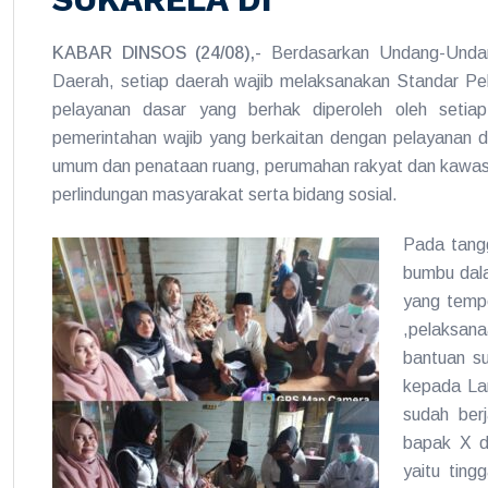
KABAR DINSOS (24/08),-
Berdasarkan Undang-Unda
Daerah, setiap daerah wajib melaksanakan Standar Pe
pelayanan dasar yang berhak diperoleh oleh setia
pemerintahan wajib yang berkaitan dengan pelayanan da
umum dan penataan ruang, perumahan rakyat dan kawas
perlindungan masyarakat serta bidang sosial.
Pada tangg
bumbu dala
yang tempo
,pelaksa
bantuan s
kepada Lan
sudah berj
bapak X d
yaitu ting