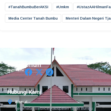
#TanahBumbuBerAKSI
#umkm
#UstazAAHilmanFa
Media Center Tanah Bumbu
Menteri Dalam Negeri Tj
Bagian Umum
Ikuti Kami:
Hubungi Kami
Alamat:
Kecamatan Batulicin Kabupaten Tanah Bumbu