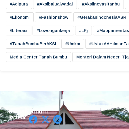
#adipura
#aksibajualwadai
#aksiinovasitanbu
#ekonomi
#fashionshow
#gerakanindonesiaASRI
#literasi
#lowongankerja
#LPj
#mappanreritas
#TanahBumbuBerAKSI
#umkm
#UstazAAHilmanFa
Media Center Tanah Bumbu
Menteri Dalam Negeri Tj
Bagian Umum
Ikuti Kami: