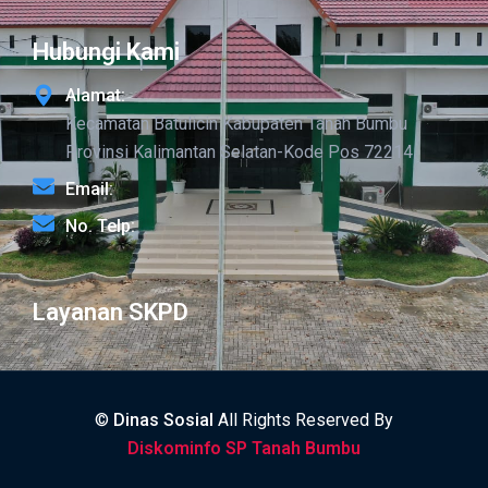
Hubungi Kami
Alamat:
Kecamatan Batulicin Kabupaten Tanah Bumbu
Provinsi Kalimantan Selatan-Kode Pos 72214
Email:
No. Telp:
Layanan SKPD
©
Dinas Sosial
All Rights Reserved By
Diskominfo SP Tanah Bumbu