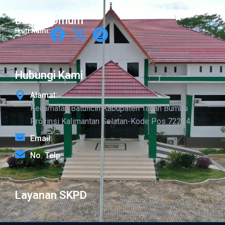
Bagian Umum
Ikuti Kami:
Hubungi Kami
Alamat:
Kecamatan Batulicin Kabupaten Tanah Bumbu
Provinsi Kalimantan Selatan-Kode Pos 72214
Email:
No. Telp:
Layanan SKPD