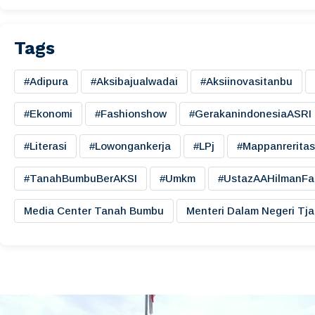
Tags
#adipura
#aksibajualwadai
#aksiinovasitanbu
#ekonomi
#fashionshow
#gerakanindonesiaASRI
#literasi
#lowongankerja
#LPj
#mappanreritas
#TanahBumbuBerAKSI
#umkm
#UstazAAHilmanFa
Media Center Tanah Bumbu
Menteri Dalam Negeri Tj