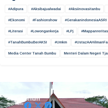
#adipura
#aksibajualwadai
#aksiinovasitanbu
#ekonomi
#fashionshow
#gerakanindonesiaASRI
#literasi
#lowongankerja
#LPj
#mappanreritas
#TanahBumbuBerAKSI
#umkm
#UstazAAHilmanFa
Media Center Tanah Bumbu
Menteri Dalam Negeri Tj
Bagian Umum
Ikuti Kami: