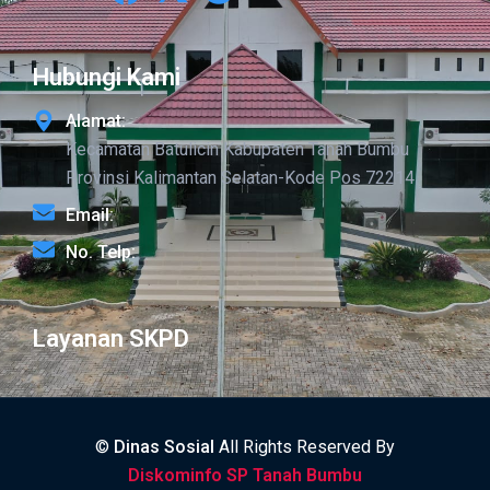
Hubungi Kami
Alamat:
Kecamatan Batulicin Kabupaten Tanah Bumbu
Provinsi Kalimantan Selatan-Kode Pos 72214
Email:
No. Telp:
Layanan SKPD
©
Dinas Sosial
All Rights Reserved By
Diskominfo SP Tanah Bumbu